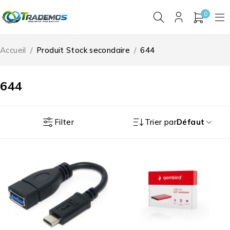
0
Accueil
/
Produit Stock secondaire
/
644
644
Filter
Trier par
Défaut