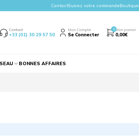
Contact
Suivez votre commande
Boutique
0
Contact
Mon Compte
Mon panier
+33 (01) 30 29 57 50
Se Connecter
0,00
€
ÉSEAU
BONNES AFFAIRES