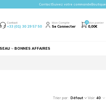
Contact
Suivez votre commande
Boutique
0
Contact
Mon Compte
Mon panier
+33 (01) 30 29 57 50
Se Connecter
0,00
€
ÉSEAU
BONNES AFFAIRES
Trier par
Défaut
Voir:
40