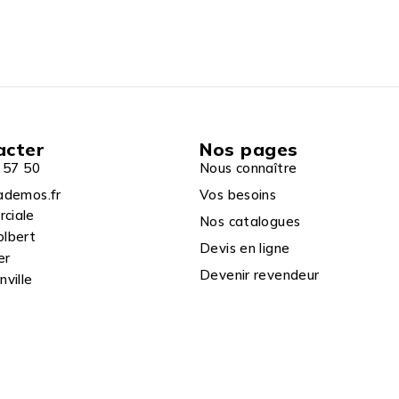
acter
Nos pages
 57 50
Nous connaître
ademos.fr
Vos besoins
rciale
Nos catalogues
olbert
Devis en ligne
er
Devenir revendeur
ville