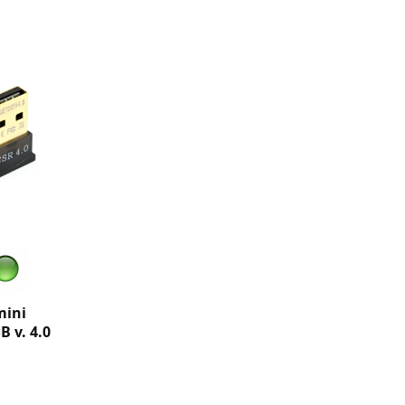
mini
 v. 4.0