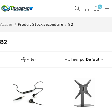
0
Accueil
/
Produit Stock secondaire
/
82
82
Filter
Trier par
Défaut