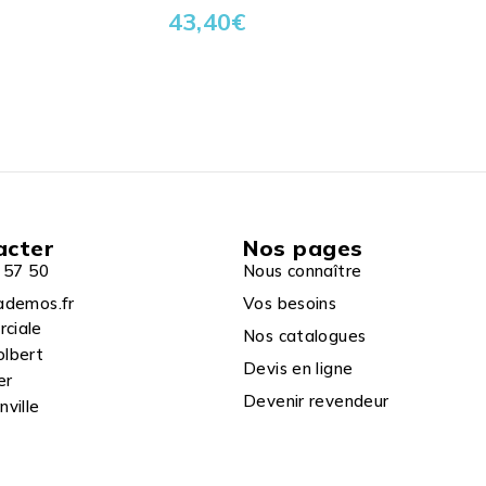
43,40
€
acter
Nos pages
 57 50
Nous connaître
ademos.fr
Vos besoins
rciale
Nos catalogues
olbert
Devis en ligne
er
Devenir revendeur
ville