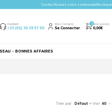
Contact
Suivez votre commande
Boutique
0
Contact
Mon Compte
Mon panier
+33 (01) 30 29 57 50
Se Connecter
0,00
€
ÉSEAU
BONNES AFFAIRES
Trier par
Défaut
Voir:
40