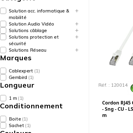
Solution acc. informatique &
mobilité
Solution Audio Vidéo
Solutions câblage
Solutions protection et
sécurité
Solutions Réseau
Marques
Cablexpert
(1)
Gembird
(1)
Longueur
Réf. : 120014
1 m
(1)
Cordon RJ45 
Conditionnement
- Sng - CU - L
m
Boite
(1)
Sachet
(1)