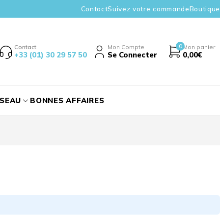
Contact
Suivez votre commande
Boutique
0
Contact
Mon Compte
Mon panier
+33 (01) 30 29 57 50
Se Connecter
0,00
€
ÉSEAU
BONNES AFFAIRES