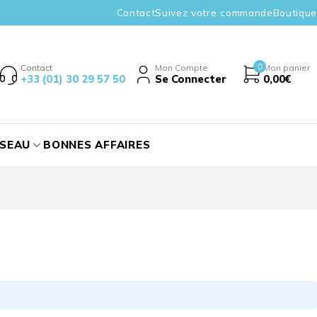
Contact
Suivez votre commande
Boutique
0
Contact
Mon Compte
Mon panier
+33 (01) 30 29 57 50
Se Connecter
0,00
€
ÉSEAU
BONNES AFFAIRES