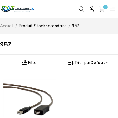
0
Accueil
/
Produit Stock secondaire
/
957
957
Filter
Trier par
Défaut