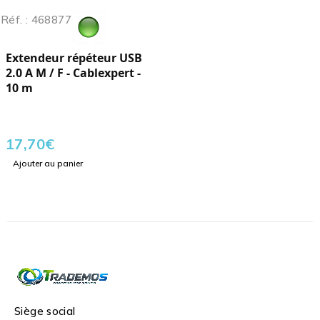
Réf. : 468877
Extendeur répéteur USB
2.0 A M / F - Cablexpert -
10 m
17,70
€
Ajouter au panier
Siège social