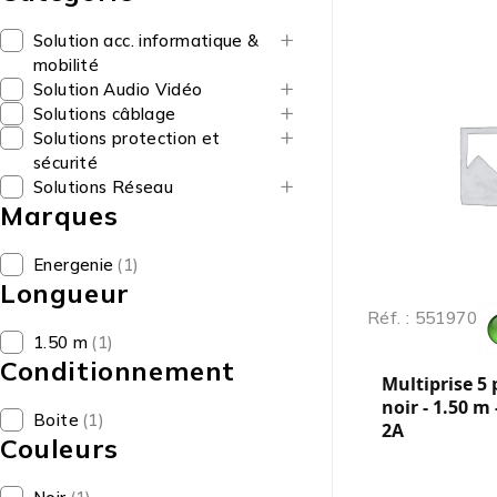
Solution acc. informatique &
mobilité
Solution Audio Vidéo
Solutions câblage
Solutions protection et
sécurité
Solutions Réseau
Marques
Energenie
(1)
Longueur
Réf. : 551970
1.50 m
(1)
Conditionnement
Multiprise 5
noir - 1.50 m
Boite
(1)
2A
Couleurs