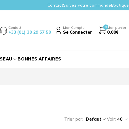
Contact
Suivez votre commande
Boutique
0
Contact
Mon Compte
Mon panier
+33 (01) 30 29 57 50
Se Connecter
0,00
€
ÉSEAU
BONNES AFFAIRES
Trier par
Défaut
Voir:
40