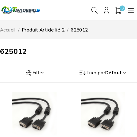
0
Accueil
/
Produit Article lié 2
/
625012
625012
Filter
Trier par
Défaut