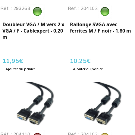
Réf. : 293263
Réf. : 204102
Doubleur VGA / M vers 2 x
Rallonge SVGA avec
VGA / F - Cablexpert - 0.20
ferrites M / F noir - 1.80 m
m
11,95
€
10,25
€
Ajouter au panier
Ajouter au panier
Réf. : 204110
Réf. : 204103