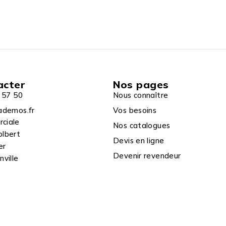
acter
Nos pages
 57 50
Nous connaître
ademos.fr
Vos besoins
rciale
Nos catalogues
olbert
Devis en ligne
er
Devenir revendeur
ville