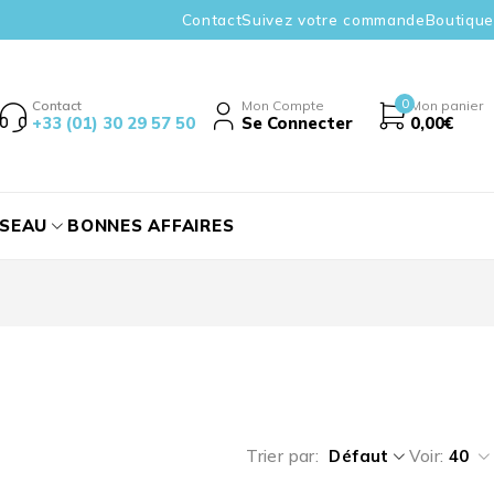
Contact
Suivez votre commande
Boutique
0
Contact
Mon Compte
Mon panier
+33 (01) 30 29 57 50
Se Connecter
0,00
€
ÉSEAU
BONNES AFFAIRES
Trier par
Défaut
Voir:
40