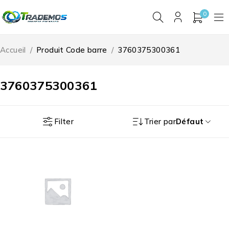
0
Accueil
/
Produit Code barre
/
3760375300361
3760375300361
Filter
Trier par
Défaut