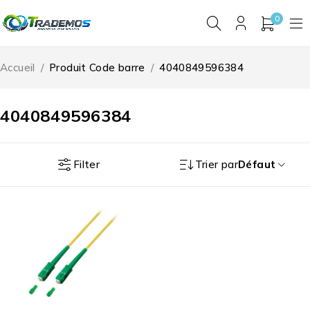
0
Accueil
/
Produit Code barre
/
4040849596384
4040849596384
Filter
Trier par
Défaut