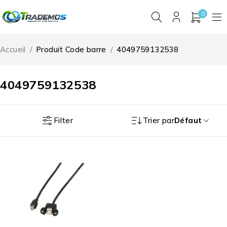
0
Accueil
/
Produit Code barre
/
4049759132538
4049759132538
Filter
Trier par
Défaut