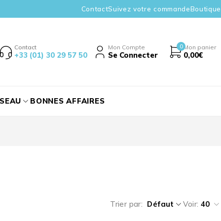
Contact
Suivez votre commande
Boutique
0
Contact
Mon Compte
Mon panier
+33 (01) 30 29 57 50
Se Connecter
0,00
€
ÉSEAU
BONNES AFFAIRES
Trier par
Défaut
Voir:
40