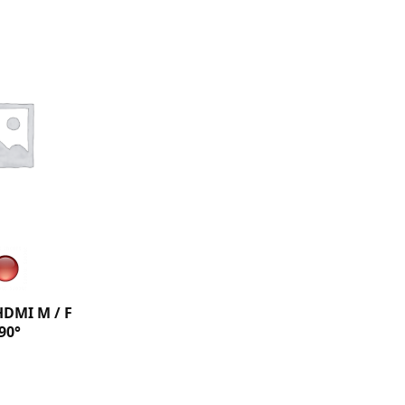
HDMI M / F
90°