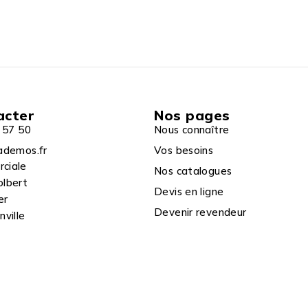
acter
Nos pages
 57 50
Nous connaître
ademos.fr
Vos besoins
rciale
Nos catalogues
olbert
Devis en ligne
er
Devenir revendeur
ville