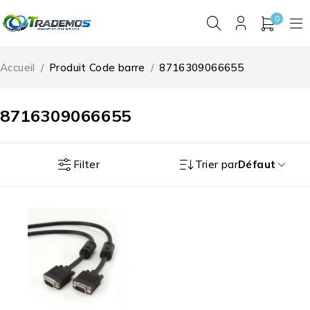
0
Accueil
/
Produit Code barre
/
8716309066655
8716309066655
Filter
Trier par
Défaut