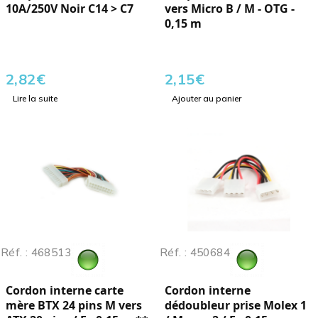
10A/250V Noir C14 > C7
vers Micro B / M - OTG -
0,15 m
2,82
€
2,15
€
Lire la suite
Ajouter au panier
Réf. : 468513
Réf. : 450684
Cordon interne carte
Cordon interne
mère BTX 24 pins M vers
dédoubleur prise Molex 1