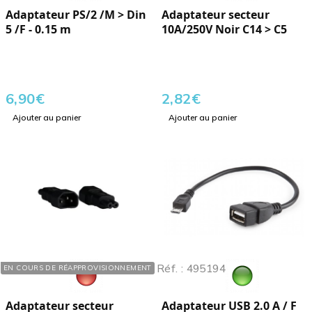
Adaptateur PS/2 /M > Din
Adaptateur secteur
5 /F - 0.15 m
10A/250V Noir C14 > C5
6,90
€
2,82
€
Ajouter au panier
Ajouter au panier
Réf. : 551041
Réf. : 495194
EN COURS DE RÉAPPROVISIONNEMENT
Adaptateur secteur
Adaptateur USB 2.0 A / F