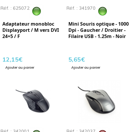
Réf. : 625072
Réf. : 341970
Adaptateur monobloc
Mini Souris optique - 1000
Displayport / M vers DVI
Dpi - Gaucher / Droitier -
24+5 / F
Filaire USB - 1.25m - Noir
12,15
€
5,65
€
Ajouter au panier
Ajouter au panier
Réf. : 342001
Réf. : 342037