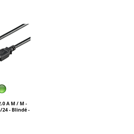
.0 A M / M -
/24 - Blindé -