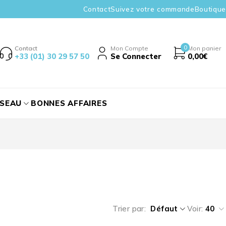
Contact
Suivez votre commande
Boutique
0
Contact
Mon Compte
Mon panier
+33 (01) 30 29 57 50
Se Connecter
0,00
€
ÉSEAU
BONNES AFFAIRES
Trier par
Défaut
Voir:
40