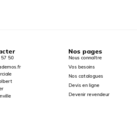
acter
Nos pages
 57 50
Nous connaître
ademos.fr
Vos besoins
rciale
Nos catalogues
olbert
Devis en ligne
er
Devenir revendeur
ville