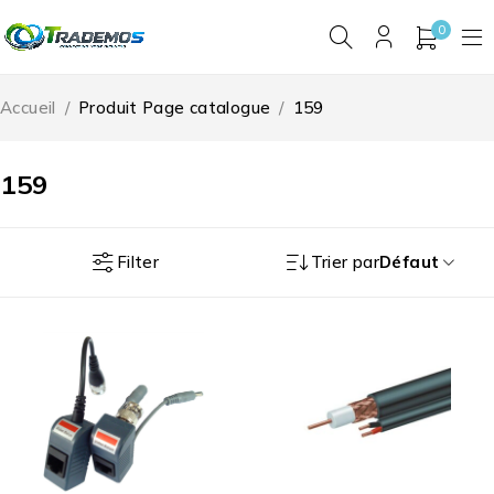
0
Accueil
/
Produit Page catalogue
/
159
159
Filter
Trier par
Défaut