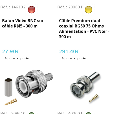
Réf. : 146182
Réf. : 208631
Balun Vidéo BNC sur
Câble Premium dual
câble RJ45 - 300 m
coaxial RG59 75 Ohms +
Alimentation - PVC Noir -
300 m
27,90
€
291,40
€
Ajouter au panier
Ajouter au panier
Réf. : 208610
Réf. : 402001