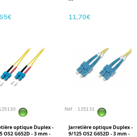
,65
€
11,70
€
 125130
Réf. : 125131
etière optique Duplex -
Jarretière optique Duplex -
5 OS2 G652D - 3 mm -
9/125 OS2 G652D - 3 mm -