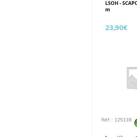
LSOH - SCAPC
m
23,90
€
Réf. : 125138