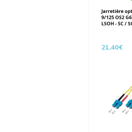
Jarretière op
9/125 OS2 G6
LSOH - SC / S
21,40
€