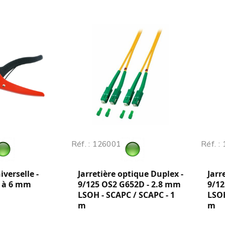
Réf. : 126001
Réf. :
verselle -
Jarretière optique Duplex -
Jarr
0 à 6 mm
9/125 OS2 G652D - 2.8 mm
9/12
LSOH - SCAPC / SCAPC - 1
LSOH
m
m