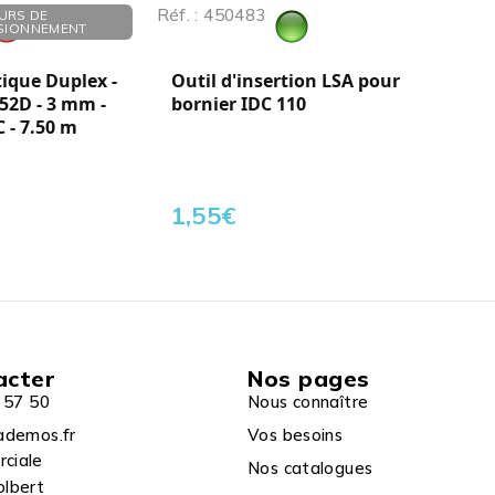
Réf. : 450483
URS DE
SIONNEMENT
tique Duplex -
Outil d'insertion LSA pour
52D - 3 mm -
bornier IDC 110
C - 7.50 m
1,55
€
acter
Nos pages
 57 50
Nous connaître
ademos.fr
Vos besoins
rciale
Nos catalogues
olbert