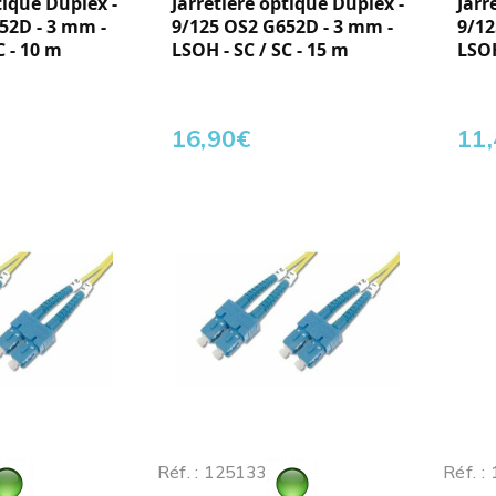
tique Duplex -
Jarretière optique Duplex -
Jarr
52D - 3 mm -
9/125 OS2 G652D - 3 mm -
9/12
C - 10 m
LSOH - SC / SC - 15 m
LSOH
16,90
€
11
Réf. : 125133
Réf. :