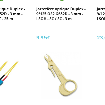
tique Duplex -
Jarretière optique Duplex -
Jarr
52D - 3 mm -
9/125 OS2 G652D - 3 mm -
9/12
C - 25 m
LSOH - SC / SC - 3 m
LSOH
9,95
€
23