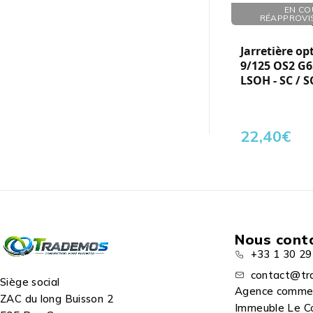
Réf. : 125137
EN CO
RÉAPPROVI
Jarretière op
9/125 OS2 G6
LSOH - SC / S
22,40
€
Nous cont
+33 1 30 29
contact@tr
Siège social
Agence comme
ZAC du long Buisson 2
Immeuble Le C