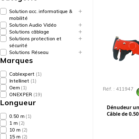
Solution acc. informatique &
mobilité
Solution Audio Vidéo
Solutions câblage
Solutions protection et
sécurité
Solutions Réseau
Marques
Cablexpert
(1)
Intellinet
(1)
Oem
(1)
Réf. : 411947
ONEXPER
(19)
Longueur
Dénudeur uni
Câble de 0.5
0.50 m
(1)
1 m
(2)
10 m
(2)
15 m
(2)