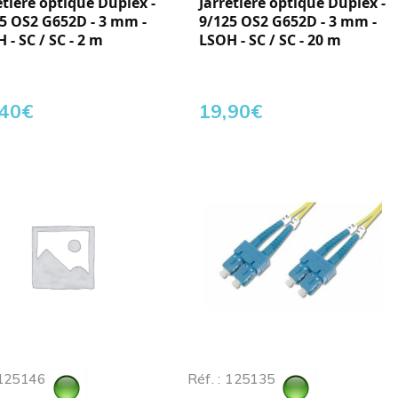
etière optique Duplex -
Jarretière optique Duplex -
5 OS2 G652D - 3 mm -
9/125 OS2 G652D - 3 mm -
 - SC / SC - 2 m
LSOH - SC / SC - 20 m
,40
€
19,90
€
 125146
Réf. : 125135