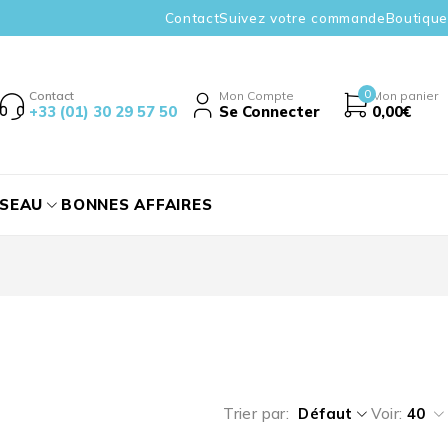
Contact
Suivez votre commande
Boutique
0
Contact
Mon Compte
Mon panier
+33 (01) 30 29 57 50
Se Connecter
0,00
€
ÉSEAU
BONNES AFFAIRES
Trier par
Défaut
Voir:
40