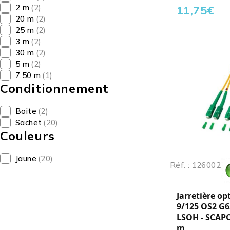
2 m
(2)
11,75
€
20 m
(2)
25 m
(2)
3 m
(2)
30 m
(2)
5 m
(2)
7.50 m
(1)
Conditionnement
Boite
(2)
Sachet
(20)
Couleurs
Jaune
(20)
Réf. : 126002
Jarretière op
9/125 OS2 G6
LSOH - SCAPC
m