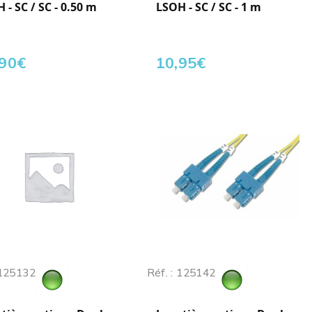
 - SC / SC - 0.50 m
LSOH - SC / SC - 1 m
,90
€
10,95
€
 125132
Réf. : 125142