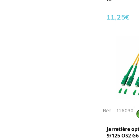
11,25
€
Réf. : 126030
Jarretière op
9/125 OS2 G6