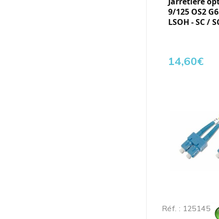
Jarretière op
9/125 OS2 G6
LSOH - SC / S
14,60
€
Réf. : 125145