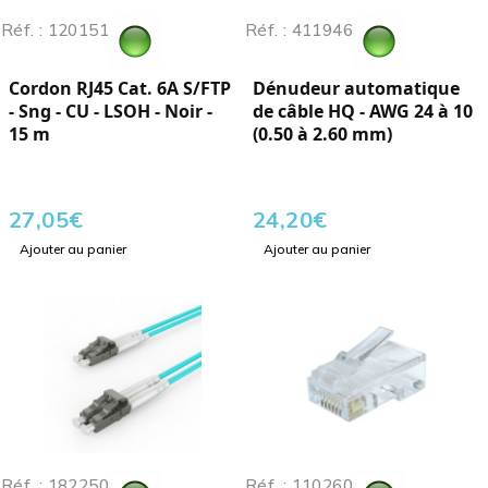
Réf. : 120151
Réf. : 411946
Cordon RJ45 Cat. 6A S/FTP
Dénudeur automatique
- Sng - CU - LSOH - Noir -
de câble HQ - AWG 24 à 10
15 m
(0.50 à 2.60 mm)
27,05
€
24,20
€
Ajouter au panier
Ajouter au panier
Réf. : 182250
Réf. : 110260