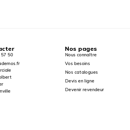
acter
Nos pages
 57 50
Nous connaître
ademos.fr
Vos besoins
rciale
Nos catalogues
olbert
Devis en ligne
er
Devenir revendeur
ville