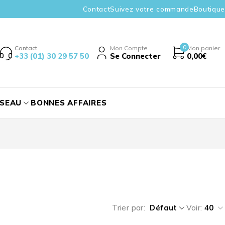
Contact
Suivez votre commande
Boutique
0
Contact
Mon Compte
Mon panier
+33 (01) 30 29 57 50
Se Connecter
0,00
€
ÉSEAU
BONNES AFFAIRES
Trier par
Défaut
Voir:
40