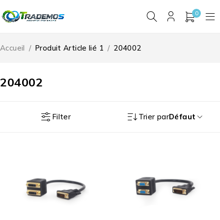
0
Accueil
/
Produit Article lié 1
/
204002
204002
Filter
Trier par
Défaut