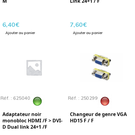
M
Link 24+1 / F
6,40
€
7,60
€
Ajouter au panier
Ajouter au panier
Réf. : 625040
Réf. : 250299
Adaptateur noir
Changeur de genre VGA
monobloc HDMI /F > DVI-
HD15 F / F
D Dual link 24+1 /F