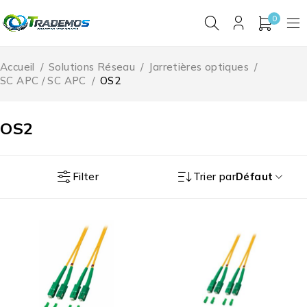
0
Accueil
/
Solutions Réseau
/
Jarretières optiques
/
SC APC / SC APC
/
OS2
OS2
Filter
Trier par
Défaut