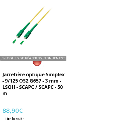
Réf. : 126550
EN COURS DE RÉAPPROVISIONNEMENT
Jarretière optique Simplex
- 9/125 OS2 G657 - 3 mm -
LSOH - SCAPC / SCAPC - 50
m
88,90
€
Lire la suite