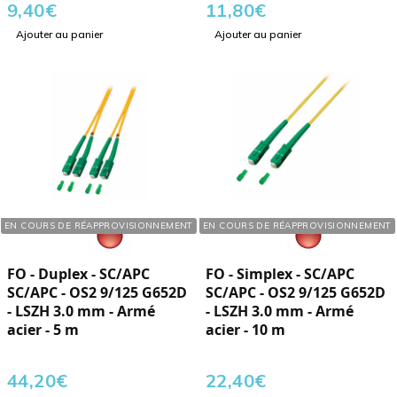
9,40
€
11,80
€
Ajouter au panier
Ajouter au panier
Réf. : 127051
Réf. : 127100
EN COURS DE RÉAPPROVISIONNEMENT
EN COURS DE RÉAPPROVISIONNEMENT
FO - Duplex - SC/APC
FO - Simplex - SC/APC
SC/APC - OS2 9/125 G652D
SC/APC - OS2 9/125 G652D
- LSZH 3.0 mm - Armé
- LSZH 3.0 mm - Armé
acier - 5 m
acier - 10 m
44,20
€
22,40
€