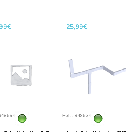
,99
€
25,99
€
 848654
Réf. : 848634