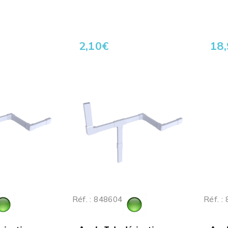
2,10
€
18
Réf. : 848604
Réf. :