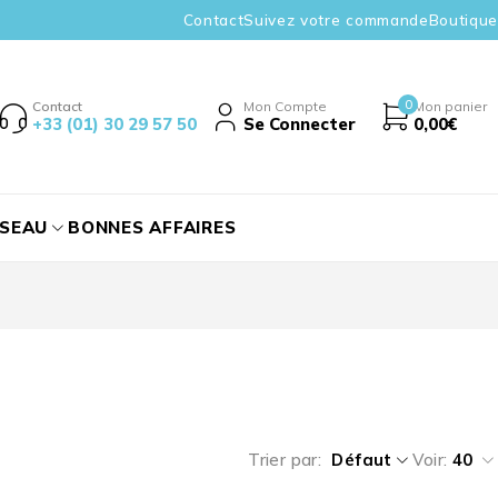
Contact
Suivez votre commande
Boutique
0
Contact
Mon Compte
Mon panier
+33 (01) 30 29 57 50
Se Connecter
0,00
€
ÉSEAU
BONNES AFFAIRES
Trier par
Défaut
Voir:
40