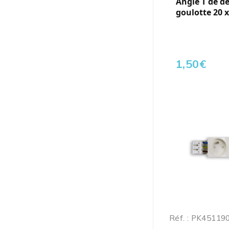
Angle T de d
goulotte 20 x
1,50
€
Réf. : PK45119