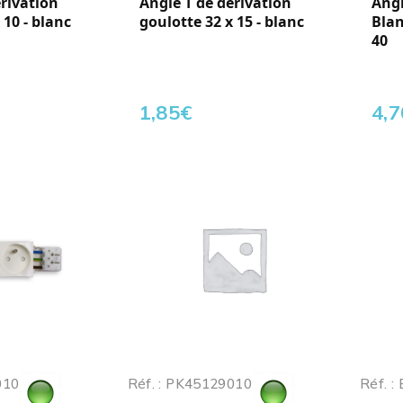
érivation
Angle T de dérivation
Angl
 10 - blanc
goulotte 32 x 15 - blanc
Blan
40
1,85
€
4,7
010
Réf. : PK45129010
Réf. 