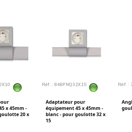
20X10
Réf. : 848PNQ32X15
Réf. :
pour
Adaptateur pour
Angl
45 x 45mm -
équipement 45 x 45mm -
goul
goulotte 20 x
blanc - pour goulotte 32 x
15