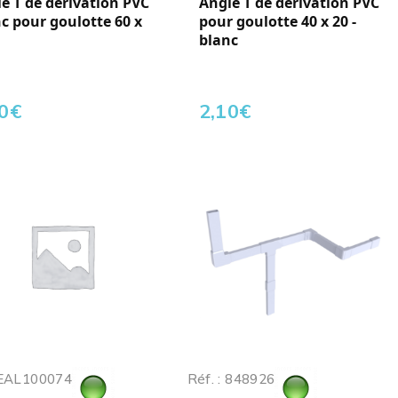
e T de dérivation PVC
Angle T de dérivation PVC
c pour goulotte 60 x
pour goulotte 40 x 20 -
blanc
0
€
2,10
€
: EAL100074
Réf. : 848926