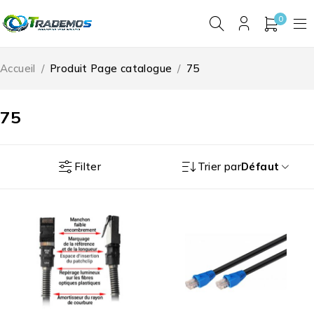
0
Accueil
/
Produit Page catalogue
/
75
75
Filter
Trier par
Défaut