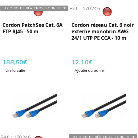
Réf. : 118222
Réf. : 170245
EN COURS DE RÉAPPROVISIONNEMENT
Cordon PatchSee Cat. 6A
Cordon réseau Cat. 6 noir
FTP RJ45 - 50 m
externe monobrin AWG
24/1 UTP PE CCA - 10 m
188,50
€
12,10
€
Lire la suite
Ajouter au panier
Réf. : 170246
Réf. : 170247
EN COURS DE RÉAPPROVISIONNEMENT