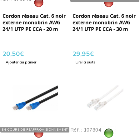
Cordon réseau Cat. 6 noir
Cordon réseau Cat. 6 noir
externe monobrin AWG
externe monobrin AWG
24/1 UTP PE CCA - 20 m
24/1 UTP PE CCA - 30 m
20,50
€
29,95
€
Ajouter au panier
Lire la suite
Réf. : 170249
Réf. : 107804
EN COURS DE RÉAPPROVISIONNEMENT