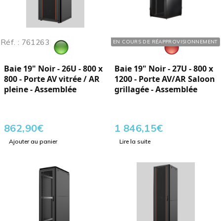
Réf. : 761263
Réf. : 760270
EN COURS DE RÉAPPROVISIONNEMENT
Baie 19" Noir - 26U - 800 x
Baie 19" Noir - 27U - 800 x
800 - Porte AV vitrée / AR
1200 - Porte AV/AR Saloon
pleine - Assemblée
grillagée - Assemblée
862,90
€
1 846,15
€
Ajouter au panier
Lire la suite