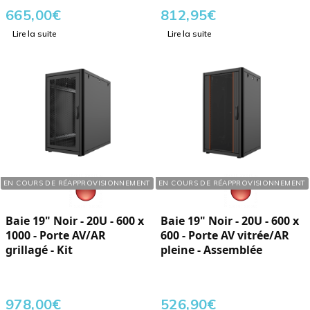
665,00
€
812,95
€
Lire la suite
Lire la suite
Réf. : 760207
Réf. : 760200
EN COURS DE RÉAPPROVISIONNEMENT
EN COURS DE RÉAPPROVISIONNEMENT
Baie 19" Noir - 20U - 600 x
Baie 19" Noir - 20U - 600 x
1000 - Porte AV/AR
600 - Porte AV vitrée/AR
grillagé - Kit
pleine - Assemblée
978,00
€
526,90
€