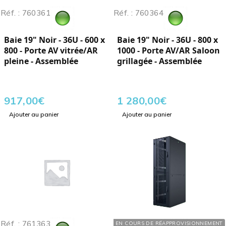
Réf. : 760361
Réf. : 760364
Baie 19" Noir - 36U - 600 x
Baie 19" Noir - 36U - 800 x
800 - Porte AV vitrée/AR
1000 - Porte AV/AR Saloon
pleine - Assemblée
grillagée - Assemblée
917,00
€
1 280,00
€
Ajouter au panier
Ajouter au panier
Réf. : 761363
Réf. : 762422
EN COURS DE RÉAPPROVISIONNEMENT