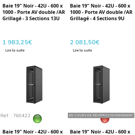
Baie 19" Noir - 42U - 600 x
Baie 19" Noir - 42U - 600 x
1000 - Porte AV double /AR
1000 - Porte AV double /AR
Grillagé - 3 Sections 13U
Grillagé - 4 Sections 9U
1 983,25
€
2 081,50
€
Lire la suite
Lire la suite
Réf. : 760422
Réf. : 760427
EN COURS DE RÉAPPROVISIONNEMENT
Baie 19" Noir - 42U - 600 x
Baie 19" Noir - 42U - 600 x