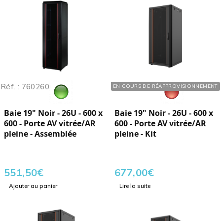
Réf. : 760260
Réf. : 760265
EN COURS DE RÉAPPROVISIONNEMENT
Baie 19" Noir - 26U - 600 x
Baie 19" Noir - 26U - 600 x
600 - Porte AV vitrée/AR
600 - Porte AV vitrée/AR
pleine - Assemblée
pleine - Kit
551,50
€
677,00
€
Ajouter au panier
Lire la suite