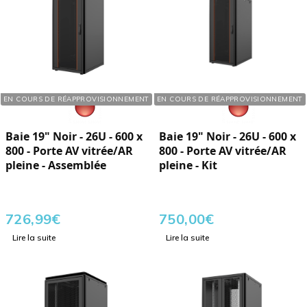
Réf. : 760261
Réf. : 760266
EN COURS DE RÉAPPROVISIONNEMENT
EN COURS DE RÉAPPROVISIONNEMENT
Baie 19" Noir - 26U - 600 x
Baie 19" Noir - 26U - 600 x
800 - Porte AV vitrée/AR
800 - Porte AV vitrée/AR
pleine - Assemblée
pleine - Kit
726,99
€
750,00
€
Lire la suite
Lire la suite