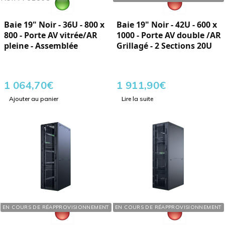
Baie 19" Noir - 36U - 800 x
Baie 19" Noir - 42U - 600 x
800 - Porte AV vitrée/AR
1000 - Porte AV double /AR
pleine - Assemblée
Grillagé - 2 Sections 20U
1 064,70
€
1 911,90
€
Ajouter au panier
Lire la suite
Réf. : 762423
Réf. : 762424
EN COURS DE RÉAPPROVISIONNEMENT
EN COURS DE RÉAPPROVISIONNEMENT