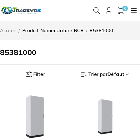
0
Accueil
/
Produit Nomenclature NC8
/
85381000
85381000
Filter
Trier par
Défaut