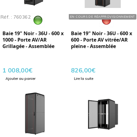
Réf. : 760362
Réf. : 760360
EN COURS DE RÉAPPROVISIONNEMENT
Baie 19" Noir - 36U - 600 x
Baie 19" Noir - 36U - 600 x
1000 - Porte AV/AR
600 - Porte AV vitrée/AR
Grillagée - Assemblée
pleine - Assemblée
1 008,00
€
826,00
€
Ajouter au panier
Lire la suite