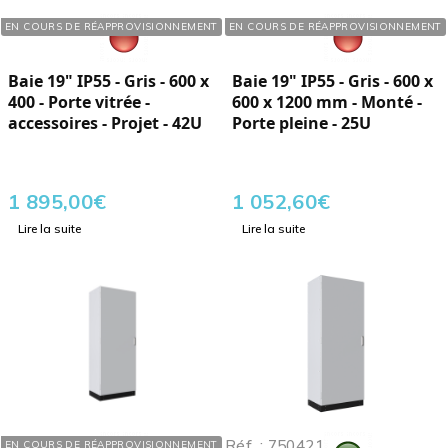
Réf. : 750537
Réf. : 750250
EN COURS DE RÉAPPROVISIONNEMENT
EN COURS DE RÉAPPROVISIONNEMENT
Baie 19" IP55 - Gris - 600 x
Baie 19" IP55 - Gris - 600 x
400 - Porte vitrée -
600 x 1200 mm - Monté -
accessoires - Projet - 42U
Porte pleine - 25U
1 895,00
€
1 052,60
€
Lire la suite
Lire la suite
Réf. : 750420
Réf. : 750421
EN COURS DE RÉAPPROVISIONNEMENT